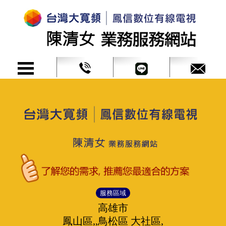
服務區域
高雄市
鳳山區,,鳥松區 大社區,